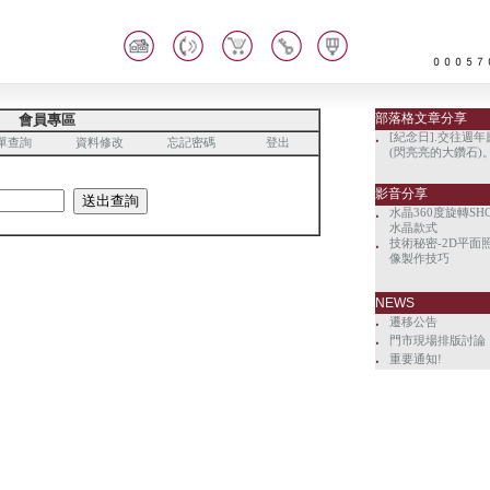
部落格文章分享
會員專區
[紀念日].交往週年
‧
單查詢
資料修改
忘記密碼
登出
(閃亮亮的大鑽石)
影音分享
水晶360度旋轉SH
‧
水晶款式
技術秘密-2D平面
‧
像製作技巧
NEWS
‧
遷移公告
‧
門市現場排版討論
‧
重要通知!