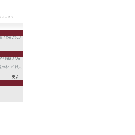
慶_3D藝術晶品
。
OW-特殊造型的
照片轉3D立體人
更多...