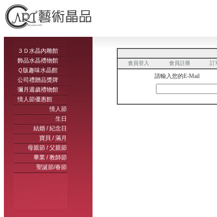
３Ｄ水晶內雕館
飾品水晶禮物館
會員登入
會員註冊
訂
Ｑ版趣味水晶館
請輸入您的E-Mail
公司禮贈品獎牌
彌月週歲禮物館
情人節優惠館
情人節
生日
結婚 / 紀念日
寶貝 / 滿月
母親節 / 父親節
畢業 / 教師節
聖誕節/春節