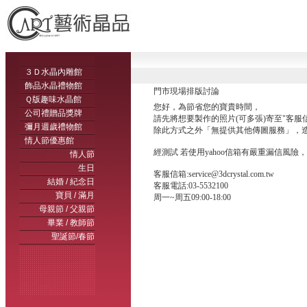
３Ｄ水晶內雕館
飾品水晶禮物館
門市現場排版討論
Ｑ版趣味水晶館
您好，為節省您的寶貴時間，
公司禮贈品獎牌
請先將想要製作的照片(可多張)寄至"客服
彌月週歲禮物館
除此方式之外「無提供其他傳圖服務」，造
情人節優惠館
經測試 若使用yahoo信箱有嚴重漏信風險，
情人節
生日
客服信箱:service@3dcrystal.com.tw
結婚 / 紀念日
客服電話:03-5532100
寶貝 / 滿月
周一~周五09:00-18:00
母親節 / 父親節
畢業 / 教師節
聖誕節/春節