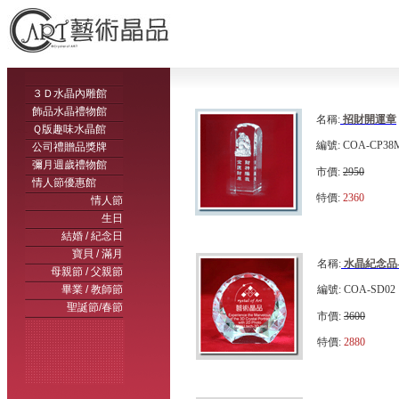
３Ｄ水晶內雕館
飾品水晶禮物館
名稱:
招財開運章
Ｑ版趣味水晶館
編號: COA-CP38
公司禮贈品獎牌
彌月週歲禮物館
市價:
2950
情人節優惠館
特價:
2360
情人節
生日
結婚 / 紀念日
寶貝 / 滿月
名稱:
水晶紀念品
母親節 / 父親節
畢業 / 教師節
編號: COA-SD02
聖誕節/春節
市價:
3600
特價:
2880