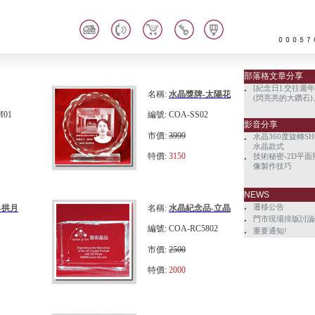
部落格文章分享
[紀念日].交往週
‧
名稱:
水晶獎牌-太陽花
(閃亮亮的大鑽石)
M01
編號: COA-SS02
影音分享
市價:
3999
水晶360度旋轉S
‧
水晶款式
特價:
3150
技術秘密-2D平面
‧
像製作技巧
NEWS
-拱月
名稱:
水晶紀念品-立晶
‧
遷移公告
‧
門市現場排版討論
編號: COA-RC5802
‧
重要通知!
市價:
2500
特價:
2000