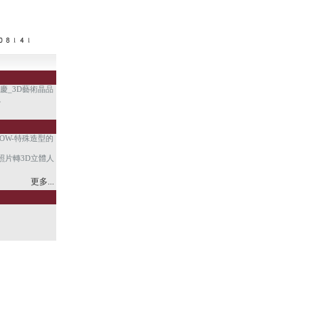
年慶_3D藝術晶品
。
HOW-特殊造型的
照片轉3D立體人
更多...