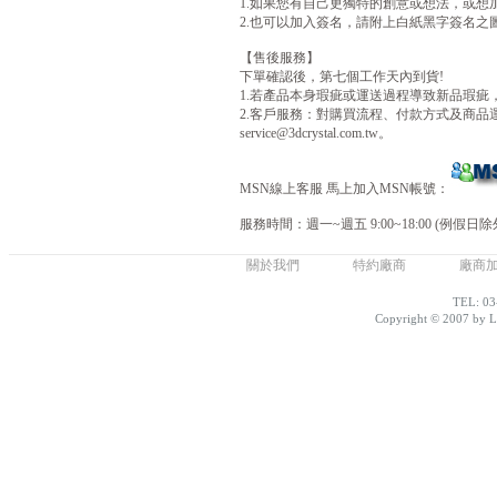
1.如果您有自己更獨特的創意或想法，或想
2.也可以加入簽名，請附上白紙黑字簽名之圖
【售後服務】
下單確認後，第七個工作天內到貨!
1.若產品本身瑕疵或運送過程導致新品瑕疵
2.客戶服務：對購買流程、付款方式及商品運送不清楚
service@3dcrystal.com.tw。
MSN線上客服 馬上加入MSN帳號：
服務時間：週一~週五 9:00~18:00 (例假日除
關於我們
特約廠商
廠商
TEL: 03
Copyright © 2007 by Lo