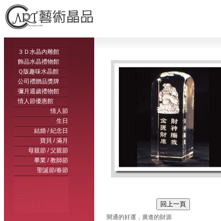
３Ｄ水晶內雕館
飾品水晶禮物館
Ｑ版趣味水晶館
公司禮贈品獎牌
彌月週歲禮物館
情人節優惠館
情人節
生日
結婚 / 紀念日
寶貝 / 滿月
母親節 / 父親節
畢業 / 教師節
聖誕節/春節
開通的好運，廣進的財源