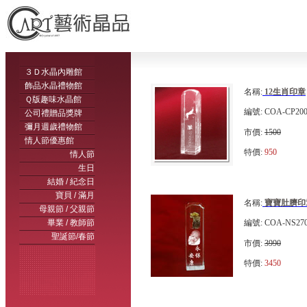
３Ｄ水晶內雕館
飾品水晶禮物館
名稱:
12生肖印章
Ｑ版趣味水晶館
編號: COA-CP200
公司禮贈品獎牌
彌月週歲禮物館
市價:
1500
情人節優惠館
特價:
950
情人節
生日
結婚 / 紀念日
寶貝 / 滿月
名稱:
寶寶肚臍印
母親節 / 父親節
畢業 / 教師節
編號: COA-NS27
聖誕節/春節
市價:
3990
特價:
3450