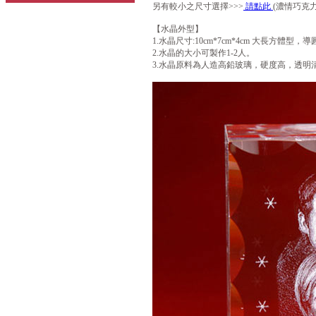
另有較小之尺寸選擇>>>
請點此
(濃情巧克力-小
【水晶外型】
1.水晶尺寸:10cm*7cm*4cm 大長方體型，
2.水晶的大小可製作1-2人。
3.水晶原料為人造高鉛玻璃，硬度高，透明