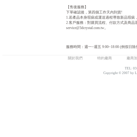
【售後服務】
下單確認後，第四個工作天內到貨!
1.若產品本身瑕疵或運送過程導致新品瑕疵
2.客戶服務：對購買流程、付款方式及商品運送不清楚
service@3dcrystal.com.tw。
服務時間：週一~週五 9:00~18:00 (例假日除
關於我們
特約廠商
廠商
TEL: 03
Copyright © 2007 by Lo