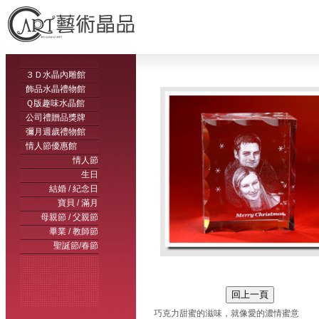
３Ｄ水晶內雕館
飾品水晶禮物館
Ｑ版趣味水晶館
公司禮贈品獎牌
彌月週歲禮物館
情人節優惠館
情人節
生日
結婚 / 紀念日
寶貝 / 滿月
母親節 / 父親節
畢業 / 教師節
聖誕節/春節
巧克力甜蜜的滋味，就像愛的濃情蜜意