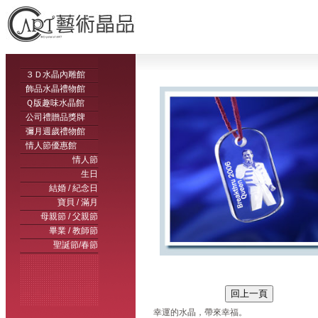
３Ｄ水晶內雕館
飾品水晶禮物館
Ｑ版趣味水晶館
公司禮贈品獎牌
彌月週歲禮物館
情人節優惠館
情人節
生日
結婚 / 紀念日
寶貝 / 滿月
母親節 / 父親節
畢業 / 教師節
聖誕節/春節
幸運的水晶，帶來幸福。