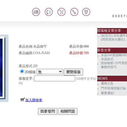
部落格文章分享
[紀念日].交往週年
‧
(閃亮亮的大鑽石)
產品名稱:水晶御守
產品市價:
999
影音分享
產品編號:COA-NA01
產品特價:599
水晶360度旋轉SH
‧
水晶款式
技術秘密-2D平面
‧
產品形式:2D
像製作技巧
2D樣版
添加文字:
NEWS
(15個中文字以
內)
‧
遷移公告
‧
門市現場排版討論
‧
重要通知!
加入購物車