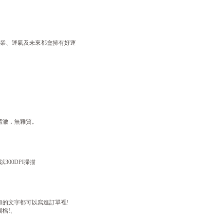
事業、運氣及未來都會擁有好運
清澈，無雜質。
300DPI掃描
加的文字都可以寫進訂單裡!
檔!。