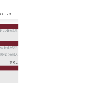
慶_3D藝術晶品
。
OW-特殊造型的
照片轉3D立體人
更多...