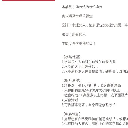
水晶尺寸:3cm*5.2cm*0.5cm
含皮繩及幸運草禮盒
晶語：幸運的人，擁有最深的祝福!戀愛、
適合：所有的人
季節：任何幸福的日子
【水晶外型】
1.水晶尺寸:3cm*5.2cm*0.5cm 長方型
2.水晶的大小可製作1人。
3.水晶原料為人造高鉛玻璃，硬度高，透明
【照片選擇】
1.請挑選一張1人的照片，照片解析度高
2.人像的臉部最好佔照片大小的1/4以上
3.數位相機200萬像素以上拍攝，或平面照片以
4.人像清晰
5.可依訂單需要，為您稍微修整照片
【顧客創意】
1.如果您有自己更獨特的創意或想法，或想
2.也可以加入簽名，請附上白紙黑字簽名之圖